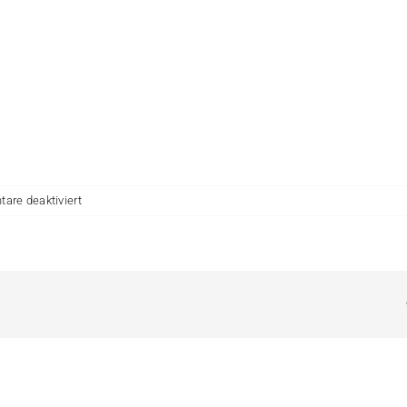
für
re deaktiviert
Vielen
Dank
Prignitz,
vielen
Dank
Brandenburg!