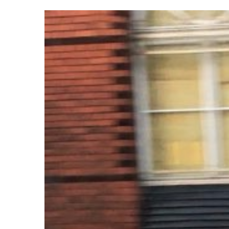
Zeige
grösseres
Bild