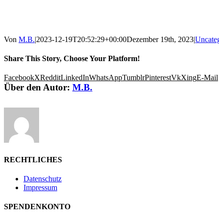
Von
M.B.
|
2023-12-19T20:52:29+00:00
Dezember 19th, 2023
|
Uncate
Share This Story, Choose Your Platform!
Facebook
X
Reddit
LinkedIn
WhatsApp
Tumblr
Pinterest
Vk
Xing
E-Mail
Über den Autor:
M.B.
RECHTLICHES
Datenschutz
Impressum
SPENDENKONTO